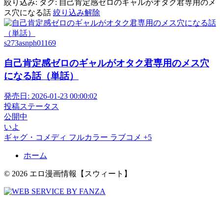
絞り込み:
タグ: 自己肯定感ゼロのギャルがオタク君専用のメ
ス穴になる話
絞り込み解除
s273asnph01169
自己肯定感ゼロのギャルがオタク君専用のメス穴
になる話（単話）
発売日:
2026-01-23 00:00:02
投稿ステータス
公開中
いよ
ギャグ・コメディ
フルカラー
ラブコメ
+5
ホーム
© 2026 エロ漫画情報【スウィート】