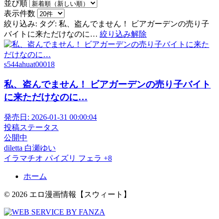
並び順
表示件数
絞り込み:
タグ: 私、盗んでません！ ビアガーデンの売り子
バイトに来ただけなのに…
絞り込み解除
s544ahuat00018
私、盗んでません！ ビアガーデンの売り子バイト
に来ただけなのに…
発売日:
2026-01-31 00:00:04
投稿ステータス
公開中
diletta
白瀬ゆい
イラマチオ
パイズリ
フェラ
+8
ホーム
© 2026 エロ漫画情報【スウィート】