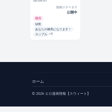
00:00:01
投稿ステータス
公開中
朔月
M男
あなたの種馬になります！
+3
カップル
ホーム
© 2026 エロ漫画情報【スウィート】