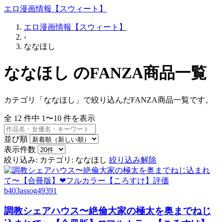
エロ漫画情報【スウィート】
エロ漫画情報【スウィート】
›
ななほし
ななほし のFANZA商品一覧
カテゴリ「ななほし」で絞り込んだFANZA商品一覧です。
全
12
件中
1〜10
件を表示
並び順
表示件数
絞り込み:
カテゴリ: ななほし
絞り込み解除
b403assog49391
調教シェアハウス〜絶倫大家の極太を奥までねじ