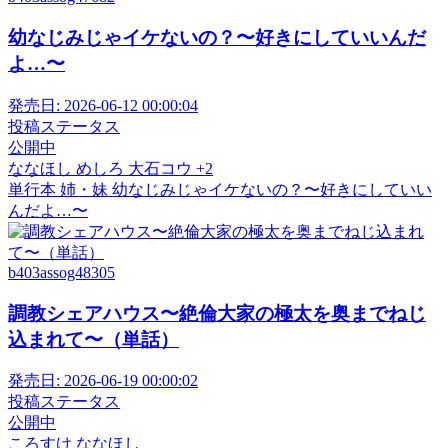
幼なじみじゃイケないの？〜好きにしていいんだ
よ…〜
発売日:
2026-06-12 00:00:04
投稿ステータス
公開中
ななほし
めしろ
大石コウ
+2
単行本
姉・妹
幼なじみじゃイケないの？〜好きにしていい
んだよ…〜
b403assog48305
調教シェアハウス〜絶倫大家の極太を奥までねじ
込まれて〜（単話）
発売日:
2026-06-19 00:00:02
投稿ステータス
公開中
ころすけ
ななほし